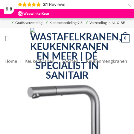
×
31
Reviews
9,8
Ga
✓
Gratis verzending
✓
Klantbeoordeling 9.8
✓
Verzending in NL & BE
naar
inhoud
0
Home
/
Keukenkranen
/
Soorten
/
Keukenmengkranen