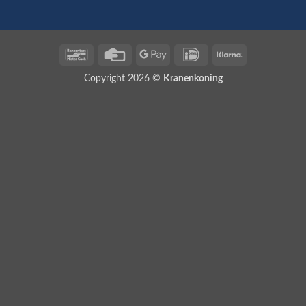
Bancontact
Credit
Google
IDeal
Klarna
Card
Pay
Copyright 2026 ©
Kranenkoning