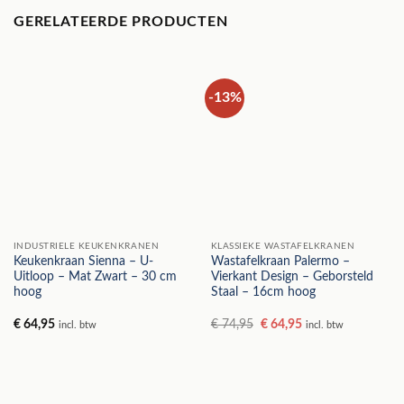
GERELATEERDE PRODUCTEN
-13%
INDUSTRIELE KEUKENKRANEN
KLASSIEKE WASTAFELKRANEN
Keukenkraan Sienna – U-
Wastafelkraan Palermo –
Uitloop – Mat Zwart – 30 cm
Vierkant Design – Geborsteld
hoog
Staal – 16cm hoog
Oorspronkelijke
Huidige
€
64,95
€
74,95
€
64,95
incl. btw
incl. btw
prijs
prijs
was:
is:
€ 74,95.
€ 64,95.