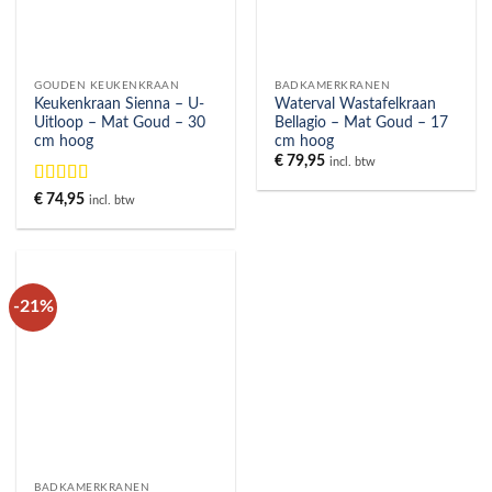
GOUDEN KEUKENKRAAN
BADKAMERKRANEN
Keukenkraan Sienna – U-
Waterval Wastafelkraan
Uitloop – Mat Goud – 30
Bellagio – Mat Goud – 17
cm hoog
cm hoog
€
79,95
incl. btw
Gewaardeerd
€
74,95
incl. btw
5
uit 5
-21%
BADKAMERKRANEN