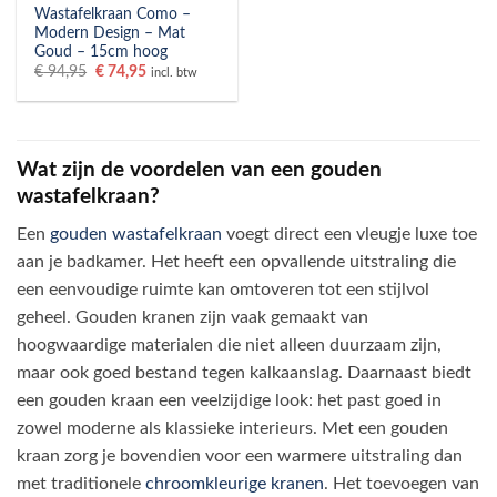
Wastafelkraan Como –
Modern Design – Mat
Goud – 15cm hoog
Oorspronkelijke
Huidige
€
94,95
€
74,95
incl. btw
prijs
prijs
was:
is:
€ 94,95.
€ 74,95.
Wat zijn de voordelen van een gouden
wastafelkraan?
Een
gouden wastafelkraan
voegt direct een vleugje luxe toe
aan je badkamer. Het heeft een opvallende uitstraling die
een eenvoudige ruimte kan omtoveren tot een stijlvol
geheel. Gouden kranen zijn vaak gemaakt van
hoogwaardige materialen die niet alleen duurzaam zijn,
maar ook goed bestand tegen kalkaanslag. Daarnaast biedt
een gouden kraan een veelzijdige look: het past goed in
zowel moderne als klassieke interieurs. Met een gouden
kraan zorg je bovendien voor een warmere uitstraling dan
met traditionele
chroomkleurige kranen
. Het toevoegen van