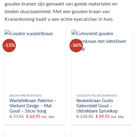
gouden kranen zijn gemaakt van goede materialen en
bieden duurzaamheid. Met een gouden kraan van
Kranenkoning haalt u een echte eyecatcher in huis.
-13%
-36%
BADKAMERKRANEN
GOUDEN KEUKENKRAAN
Wastafelkraan Palermo –
Keukenkraan Gusto
Vierkant Design – Mat
Geborsteld Goud –
Goud – 16cm hoog
Uittrekbare Sproeikop
Oorspronkelijke
Huidige
Oorspronkelijke
Huidige
€
74,95
€
64,95
€
139,95
€
89,95
incl. btw
incl. btw
prijs
prijs
prijs
prijs
was:
is:
was:
is:
€ 74,95.
€ 64,95.
€ 139,95.
€ 89,95.