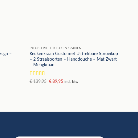
INDUSTRIELE KEUKENKRANEN
sign –
Keukenkraan Gusto met Uittrekbare Sproeikop
– 2 Straalsoorten – Handdouche – Mat Zwart
– Mengkraan
Gewaardeerd
Oorspronkelijke
Huidige
€
139,95
€
89,95
incl. btw
5
uit 5
prijs
prijs
was:
is:
€ 139,95.
€ 89,95.