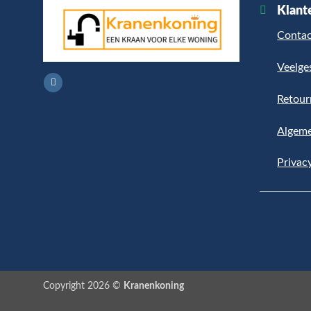
Klant
Contac
Veelge
Retour
Algem
Privac
Copyright 2026 ©
Kranenkoning