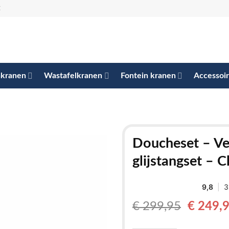
E
kranen
Wastafelkranen
Fontein kranen
Accessoi
Doucheset – Ve
glijstangset – 
Oorspro
€
299,95
€
249,
prijs