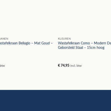
RANEN
KLEUREN
stafelkraan Bellagio – Mat Goud –
Wastafelkraan Como – Modern De
Geborsteld Staal – 15cm hoog
€
74,95
 btw
incl. btw