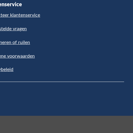
enservice
teer klantenservice
stelde vragen
neren of ruilen
ene voorwaarden
ybeleid