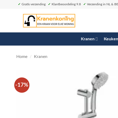
Ga
✓
Gratis verzending
✓
Klantbeoordeling 9.8
✓
Verzending in NL & B
naar
inhoud
Kranen
Keuken
Home
/
Kranen
-17%