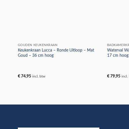
GOUDEN KEUKENKRAAN
BADKAMERK
Keukenkraan Lucca – Ronde Uitloop – Mat
Waterval Wa
Goud – 36 cm hoog
17 cm hoog
€
74,95
€
79,95
incl. btw
incl.