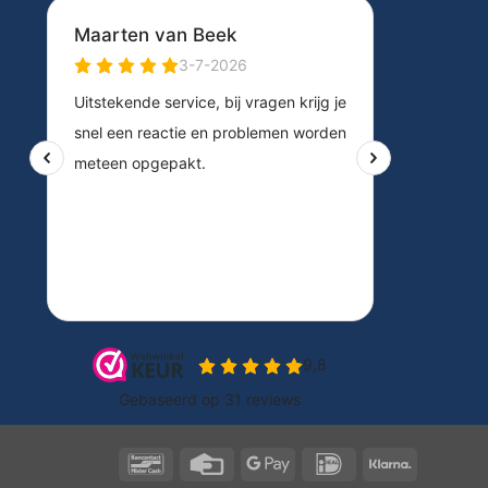
Bancontact
Credit
Google
IDeal
Klarna
Card
Pay