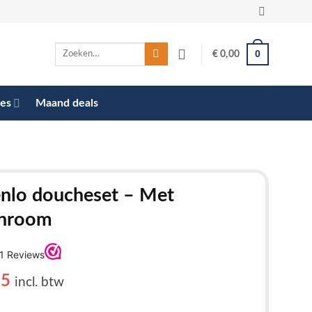
Zoeken
0
€
0,00
naar:
res
Maand deals
nlo doucheset – Met
Chroom
nkelijke
Huidige
95
incl. btw
prijs