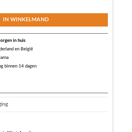
is:
set - Met glijstangset - Chroom aantal
5.
€ 249,95.
IN WINKELMAND
orgen in huis
derland en België
larna
rug binnen 14 dagen
ging