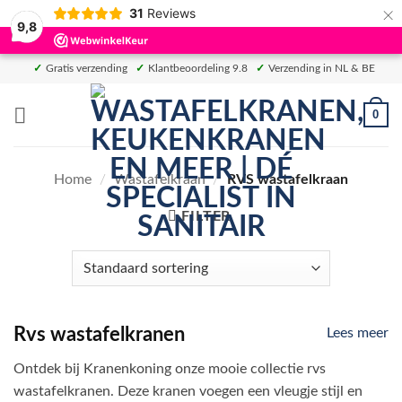
×
31
Reviews
9,8
Ga
✓
Gratis verzending
✓
Klantbeoordeling 9.8
✓
Verzending in NL & BE
naar
inhoud
0
Home
/
Wastafelkraan
/
RVS wastafelkraan
FILTER
Rvs wastafelkranen
Lees meer
Ontdek bij Kranenkoning onze mooie collectie rvs
wastafelkranen. Deze kranen voegen een vleugje stijl en