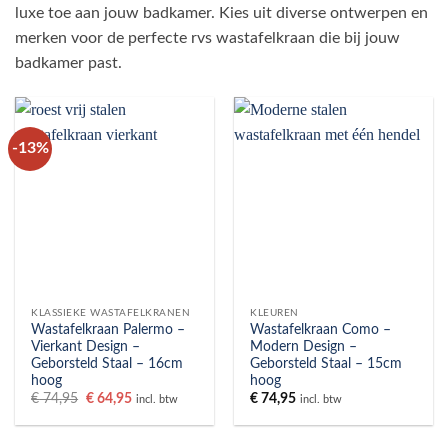
luxe toe aan jouw badkamer. Kies uit diverse ontwerpen en
merken voor de perfecte rvs wastafelkraan die bij jouw
badkamer past.
-13%
KLASSIEKE WASTAFELKRANEN
KLEUREN
Wastafelkraan Palermo –
Wastafelkraan Como –
Vierkant Design –
Modern Design –
Geborsteld Staal – 16cm
Geborsteld Staal – 15cm
hoog
hoog
Oorspronkelijke
Huidige
€
74,95
€
64,95
€
74,95
incl. btw
incl. btw
prijs
prijs
was:
is:
€ 74,95.
€ 64,95.