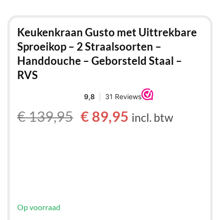
Keukenkraan Gusto met Uittrekbare
Sproeikop – 2 Straalsoorten –
Handdouche – Geborsteld Staal –
RVS
Oorspronkelijke
Huidige
€
139,95
€
89,95
incl. btw
prijs
prijs
was:
is:
€ 139,95.
€ 89,95.
Op voorraad