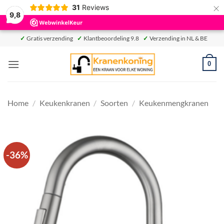
×
31
Reviews
9,8
Ga
✓
Gratis verzending
✓
Klantbeoordeling 9.8
✓
Verzending in NL & BE
naar
inhoud
0
Home
/
Keukenkranen
/
Soorten
/
Keukenmengkranen
-36%