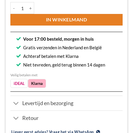
Keukenkraan Gusto met Uittrekbare Sproeikop – 2 Straalsoorten 
IN WINKELMAND
Voor 17:00 besteld, morgen in huis
Gratis verzenden in Nederland en België
Achteraf betalen met Klarna
Niet tevreden, geld terug binnen 14 dagen
Veilig betalen met
iDEAL
Klarna
Levertijd en bezorging
Retour
Liever eerst advies? Vraag het via WhatsApp