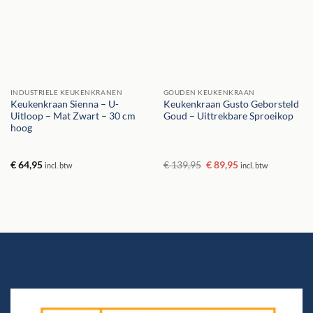
INDUSTRIELE KEUKENKRANEN
GOUDEN KEUKENKRAAN
Keukenkraan Sienna – U-
Keukenkraan Gusto Geborsteld
Uitloop – Mat Zwart – 30 cm
Goud – Uittrekbare Sproeikop
hoog
Oorspronkelijke
Huidige
€
64,95
€
139,95
€
89,95
incl. btw
incl. btw
prijs
prijs
was:
is:
€ 139,95.
€ 89,95.