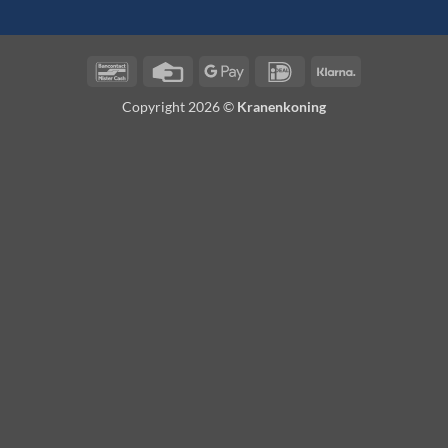
Bancontact
Credit
Google
IDeal
Klarna
Card
Pay
Copyright 2026 ©
Kranenkoning