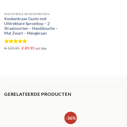
INDUSTRIELE KEUKENKRANEN
Keukenkraan Gusto met
Uittrekbare Sproeikop – 2
Straalsoorten – Handdouche –
Mat Zwart – Mengkraan
Gewaardeerd
Oorspronkelijke
Huidige
€
139,95
€
89,95
incl. btw
prijs
prijs
5
uit 5
was:
is:
€ 139,95.
€ 89,95.
GERELATEERDE PRODUCTEN
-36%