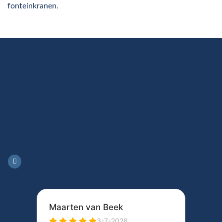
fonteinkranen
.