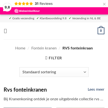
×
31
Reviews
9,8
Ga
✓
Gratis verzending
✓
Klantbeoordeling 9.8
✓
Verzending in NL & BE
naar
inhoud
0
Home
/
Fontein kranen
/
RVS fonteinkraan
FILTER
Rvs fonteinkranen
Lees meer
Bij Kranenkoning ontdek je onze uitgebreide collectie rvs fonteinkranen. Deze kranen voegen een vleugje stijl en luxe toe aan jouw wc. Je kunt kiezen uit verschillende ontwerpen en merken om de perfecte rvs fonteinkraan te vinden die bij jouw wc past.