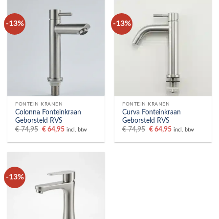
-13%
-13%
FONTEIN KRANEN
FONTEIN KRANEN
Colonna Fonteinkraan
Curva Fonteinkraan
Geborsteld RVS
Geborsteld RVS
Oorspronkelijke
Huidige
Oorspronkelijke
Huidige
€
74,95
€
64,95
€
74,95
€
64,95
incl. btw
incl. btw
prijs
prijs
prijs
prijs
was:
is:
was:
is:
€ 74,95.
€ 64,95.
€ 74,95.
€ 64,95.
-13%