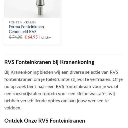
FONTEIN KRANEN
Forma Fonteinkraan
Geborsteld RVS
Oorspronkelijke
Huidige
€
74,95
€
64,95
incl. btw
prijs
prijs
was:
is:
€ 74,95.
€ 64,95.
RVS Fonteinkranen bij Kranenkoning
Bij Kranenkoning bieden wij een diverse selectie van RVS
fonteinkranen om je toiletruimte stijlvol te verfraaien. Of je
nu op zoek bent naar een RVS fonteinkraan voor je wc of
een roestvrijstalen fontein voor een kleine wastafel, wij
hebben verschillende opties om aan jouw wensen te
voldoen.
Ontdek Onze RVS Fonteinkranen