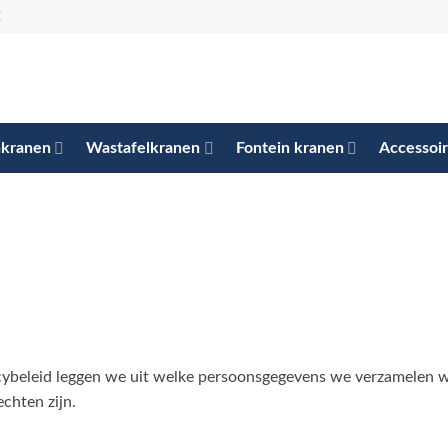
E
kranen
Wastafelkranen
Fontein kranen
Accessoi
vacybeleid leggen we uit welke persoonsgegevens we verzamelen
chten zijn.