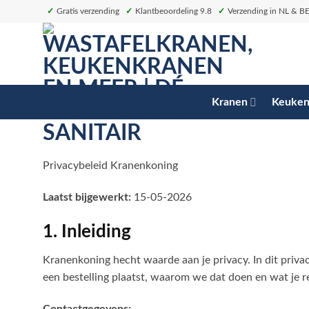
Ga
✓
Gratis verzending
✓
Klantbeoordeling 9.8
✓
Verzending in NL & B
naar
inhoud
Kranen
Keuken
Privacybeleid Kranenkoning
Laatst bijgewerkt:
15-05-2026
1. Inleiding
Kranenkoning hecht waarde aan je privacy. In dit pri
een bestelling plaatst, waarom we dat doen en wat je re