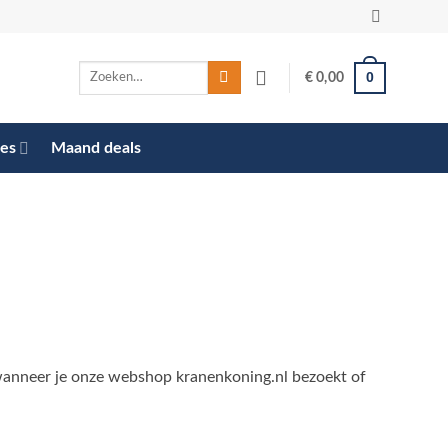
Zoeken
0
€
0,00
naar:
res
Maand deals
 wanneer je onze webshop kranenkoning.nl bezoekt of