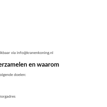
kbaar via info@kranenkoning.nl
verzamelen en waarom
volgende doelen:
zorgadres