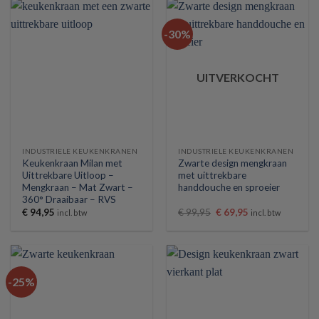
-30%
UITVERKOCHT
INDUSTRIELE KEUKENKRANEN
INDUSTRIELE KEUKENKRANEN
Keukenkraan Milan met
Zwarte design mengkraan
Uittrekbare Uitloop –
met uittrekbare
Mengkraan – Mat Zwart –
handdouche en sproeier
360° Draaibaar – RVS
Oorspronkelijke
Huidige
€
94,95
€
99,95
€
69,95
incl. btw
incl. btw
prijs
prijs
was:
is:
€ 99,95.
€ 69,95.
-25%