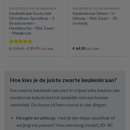
INDUSTRIELE KEUKENKRANEN
INDUSTRIELE KEUKENKRANEN
Keukenkraan Gusto met
Keukenkraan Sienna – U-
Uittrekbare Sproeikop – 2
Uitloop – Mat Zwart – 30
Straalsoorten –
cm hoog
Handdouche – Mat Zwart
– Mengkraan
Gewaardeerd
Oorspronkelijke
Huidige
€
139,95
€
89,95
€
64,95
incl. btw
incl. btw
prijs
prijs
5
uit 5
was:
is:
€ 139,95.
€ 89,95.
Hoe kies je de juiste zwarte keukenkraan?
Een zwarte keukenkraan past in vrijwel elke keuken van
modern en industrieel tot landelijk met een houten
werkblad. De keuze zit hem vooral in vier dingen:
Hoogte en uitloop.
Heb je een diepe spoelbak of
vul je grote pannen? Kies een hoog model (30–40