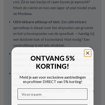
cm). Zit er een kastje of raam boven je aanrecht?
Meet de ruimte en kies een lager of plat model zoals
de
Modena
.
Uittrekbare uitloop of niet.
Een
uittrekbare
sproeikop
is ideaal voor het afspoelen van groente
en het schoonspoelen van de spoelbak — handig bij
een dubbele bak of kookeiland. Niet nodig? Een
vaste uitloop is net iets strakker.
Onderhoud.
Onze zwarte kranen hebben een mat
ONTVANG 5%
zwarte poedercoating die bestand is tegen kalk en
KORTING!
vlekken. Droog afvegen na gebruik houdt 'm mooi.
Aansluiting.
Al onze kranen hebben de standaard
Meld je aan voor exclusieve aanbiedingen
3/8"-aansluiting en worden compleet geleverd met
en profiteer DIRECT van 5% korting!
flexibele slangen en montagemateriaal. Ze passen
Voornaam
op vrijwel elke bestaande keuken — installeren doe
je zelf in ±15 minuten.