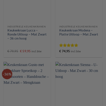
INDUSTRIELE KEUKENKRANEN
INDUSTRIELE KEUKENKRANEN
Keukenkraan Lucca –
Keukenkraan Modena –
Ronde Uitloop – Mat Zwart
Platte Uitloop – Mat Zwart
– 36 cm hoog
Oorspronkelijke
Huidige
Gewaardeerd
€
79,95
€
59,95
€
74,95
incl. btw
incl. btw
prijs
prijs
5
uit 5
was:
is:
€ 79,95.
€ 59,95.
-36%