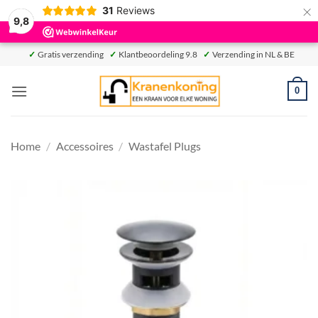
×
31
Reviews
9,8
Ga
✓
Gratis verzending
✓
Klantbeoordeling 9.8
✓
Verzending in NL & BE
naar
inhoud
0
Home
/
Accessoires
/
Wastafel Plugs