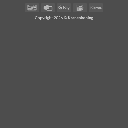
Bancontact
Credit
Google
IDeal
Klarna
Card
Pay
Copyright 2026 ©
Kranenkoning