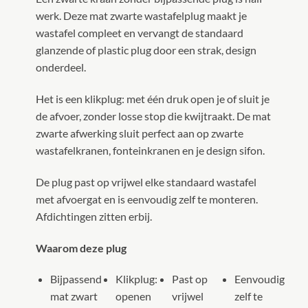
werk. Deze mat zwarte wastafelplug maakt je
wastafel compleet en vervangt de standaard
glanzende of plastic plug door een strak, design
onderdeel.
Het is een klikplug: met één druk open je of sluit je
de afvoer, zonder losse stop die kwijtraakt. De mat
zwarte afwerking sluit perfect aan op zwarte
wastafelkranen, fonteinkranen en je design sifon.
De plug past op vrijwel elke standaard wastafel
met afvoergat en is eenvoudig zelf te monteren.
Afdichtingen zitten erbij.
Waarom deze plug
Bijpassend
Klikplug:
Past op
Eenvoudig
mat zwart
openen
vrijwel
zelf te