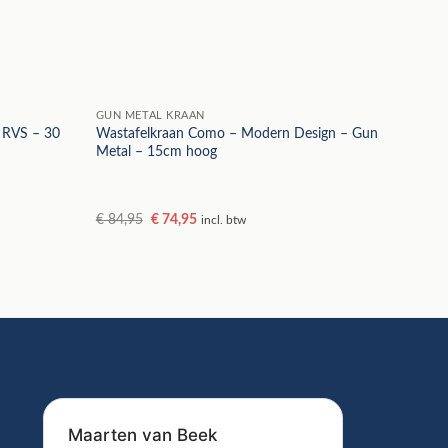
GUN METAL KRAAN
 RVS – 30
Wastafelkraan Como – Modern Design – Gun
Metal – 15cm hoog
Oorspronkelijke
Huidige
€
84,95
€
74,95
incl. btw
prijs
prijs
was:
is:
€ 84,95.
€ 74,95.