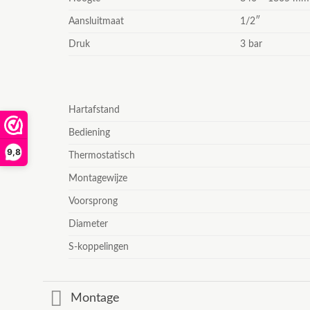
Aansluitmaat
1/2″
Druk
3 bar
Hartafstand
Bediening
9,8
Thermostatisch
Montagewijze
Voorsprong
Diameter
S-koppelingen
Montage