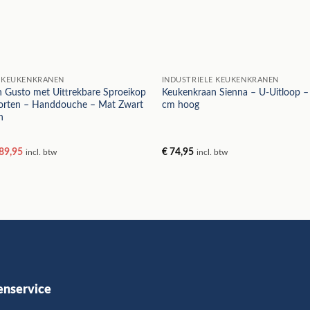
E KEUKENKRANEN
INDUSTRIELE KEUKENKRANEN
 Gusto met Uittrekbare Sproeikop
Keukenkraan Sienna – U-Uitloop –
oorten – Handdouche – Mat Zwart
cm hoog
n
rspronkelijke
Huidige
rd
89,95
€
74,95
incl. btw
incl. btw
ijs
prijs
as:
is:
139,95.
€ 89,95.
enservice