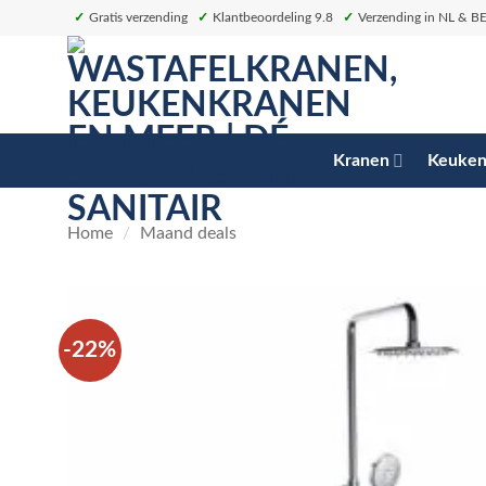
Ga
✓
Gratis verzending
✓
Klantbeoordeling 9.8
✓
Verzending in NL & B
naar
inhoud
Kranen
Keuken
Home
/
Maand deals
-22%