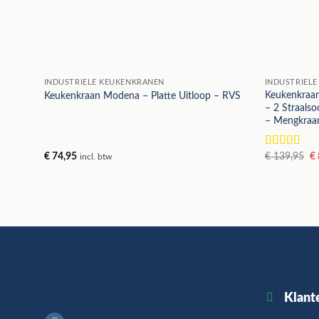
INDUSTRIELE KEUKENKRANEN
INDUSTRIEL
Keukenkraan
Keukenkraan Modena – Platte Uitloop – RVS
– 2 Straals
– Mengkraa
Oo
€
74,95
Gewaardee
€
139,95
€
incl. btw
pr
5
uit 5
w
€ 
Klant