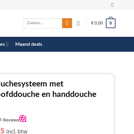
Zoeken
0
€
0,00
naar:
res
Maand deals
ouchesysteem met
oofddouche en handdouche
nkelijke
Huidige
95
incl. btw