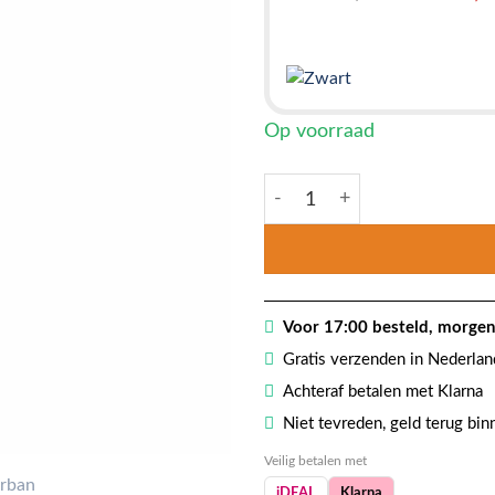
prijs
was:
€ 549,9
Op voorraad
Smart Urban douchesystee
Voor 17:00 besteld, morgen 
Gratis verzenden in Nederlan
Achteraf betalen met Klarna
Niet tevreden, geld terug bi
Veilig betalen met
iDEAL
Klarna