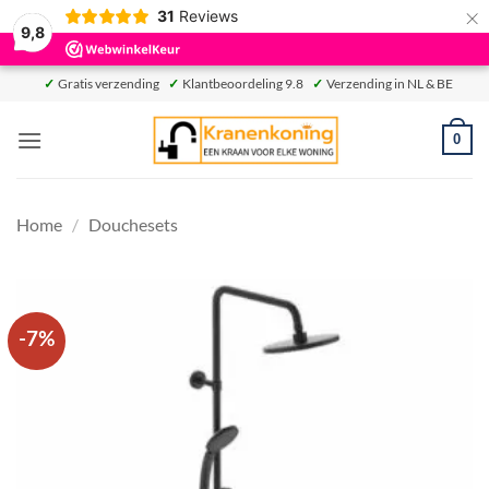
×
31
Reviews
9,8
Ga
Gratis verzending
Klantbeoordeling 9.8
Verzending in NL & BE
✓
✓
✓
naar
inhoud
0
Home
/
Douchesets
-7%