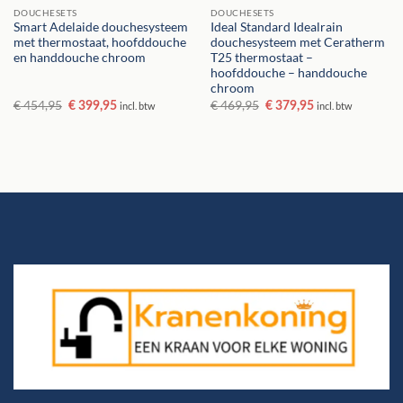
DOUCHESETS
DOUCHESETS
Smart Adelaide douchesysteem
Ideal Standard Idealrain
met thermostaat, hoofddouche
douchesysteem met Ceratherm
en handdouche chroom
T25 thermostaat –
hoofddouche – handdouche
chroom
Oorspronkelijke
Huidige
Oorspronkelijke
Huidige
€
454,95
€
469,95
€
399,95
incl. btw
€
379,95
incl. btw
prijs
prijs
prijs
prijs
was:
is:
was:
is:
€ 454,95.
€ 399,95.
€ 469,95.
€ 379,95.