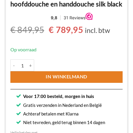
hoofddouche en handdouche silk black
Oorspronkelijke
Huidige
€
849,95
€
789,95
incl. btw
prijs
prijs
was:
is:
Op voorraad
€ 849,95.
€ 789,95.
Ideal Standard Ceratherm T25 douchesysteem met thermostaat, hoo
IN WINKELMAND
Voor 17:00 besteld, morgen in huis
Gratis verzenden in Nederland en België
Achteraf betalen met Klarna
Niet tevreden, geld terug binnen 14 dagen
Veilig betalen met