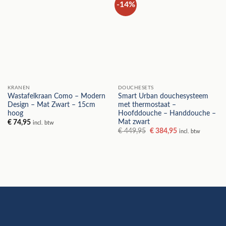
-14%
KRANEN
DOUCHESETS
Wastafelkraan Como – Modern
Smart Urban douchesysteem
Design – Mat Zwart – 15cm
met thermostaat –
hoog
Hoofddouche – Handdouche –
Mat zwart
€
74,95
incl. btw
Oorspronkelijke
Huidige
€
449,95
€
384,95
incl. btw
prijs
prijs
was:
is:
€ 449,95.
€ 384,95.