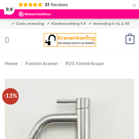
×
31
Reviews
9,8
Ga
✓
Gratis verzending
✓
Klantbeoordeling 9.8
✓
Verzending in NL & BE
naar
inhoud
0
Home
/
Fontein kranen
/
RVS fonteinkraan
-13%