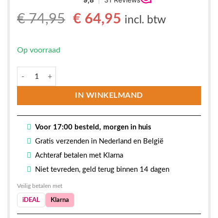
Oorspronkelijke
Huidige
€
74,95
€
64,95
incl. btw
prijs
prijs
was:
is:
Op voorraad
€ 74,95.
€ 64,95.
Curva Fonteinkraan Geborsteld RVS aantal
IN WINKELMAND
Voor 17:00 besteld, morgen in huis
Gratis verzenden in Nederland en België
Achteraf betalen met Klarna
Niet tevreden, geld terug binnen 14 dagen
Veilig betalen met
iDEAL
Klarna