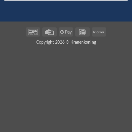
Bancontact
Credit
Google
IDeal
Klarna
Card
Pay
Copyright 2026 ©
Kranenkoning