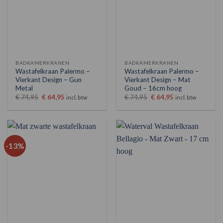
BADKAMERKRANEN
BADKAMERKRANEN
Wastafelkraan Palermo –
Wastafelkraan Palermo –
Vierkant Design – Gun
Vierkant Design – Mat
Metal
Goud – 16cm hoog
Oorspronkelijke
Huidige
Oorspronkelijke
Huidige
€
74,95
€
64,95
€
74,95
€
64,95
incl. btw
incl. btw
prijs
prijs
prijs
prijs
was:
is:
was:
is:
€ 74,95.
€ 64,95.
€ 74,95.
€ 64,95.
-13%