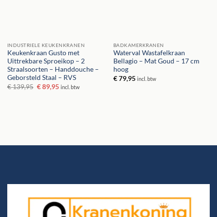
INDUSTRIELE KEUKENKRANEN
BADKAMERKRANEN
Keukenkraan Gusto met
Waterval Wastafelkraan
Uittrekbare Sproeikop – 2
Bellagio – Mat Goud – 17 cm
Straalsoorten – Handdouche –
hoog
Geborsteld Staal – RVS
€
79,95
incl. btw
Oorspronkelijke
Huidige
€
139,95
€
89,95
incl. btw
prijs
prijs
was:
is:
€ 139,95.
€ 89,95.