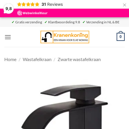
×
31
Reviews
9,8
Ga
✓
Gratis verzending
✓
Klantbeoordeling 9.8
✓
Verzending in NL & BE
naar
inhoud
0
Home
/
Wastafelkraan
/
Zwarte wastafelkraan