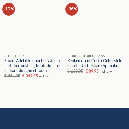
-12%
-36%
DOUCHESETS
GOUDEN KEUKENKRAAN
Smart Adelaide douchesysteem
Keukenkraan Gusto Geborsteld
met thermostaat, hoofddouche
Goud – Uittrekbare Sproeikop
en handdouche chroom
Oorspronkelijke
Huidige
€
139,95
€
89,95
incl. btw
prijs
prijs
Oorspronkelijke
Huidige
€
454,95
€
399,95
incl. btw
was:
is:
prijs
prijs
€ 139,95.
€ 89,95.
was:
is:
€ 454,95.
€ 399,95.