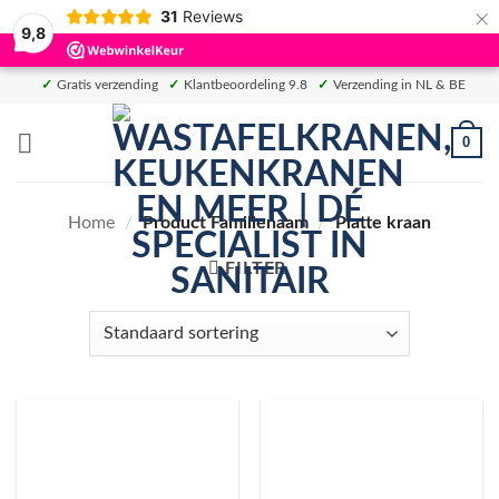
×
31
Reviews
9,8
Ga
✓
Gratis verzending
✓
Klantbeoordeling 9.8
✓
Verzending in NL & BE
naar
inhoud
0
Home
/
Product Familienaam
/
Platte kraan
FILTER