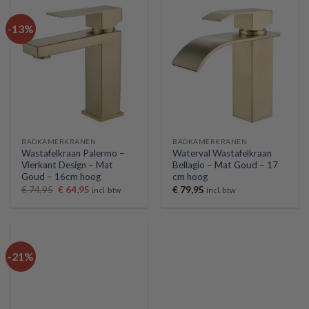
-13%
BADKAMERKRANEN
BADKAMERKRANEN
Wastafelkraan Palermo –
Waterval Wastafelkraan
Vierkant Design – Mat
Bellagio – Mat Goud – 17
Goud – 16cm hoog
cm hoog
Oorspronkelijke
Huidige
€
74,95
€
64,95
€
79,95
incl. btw
incl. btw
prijs
prijs
was:
is:
€ 74,95.
€ 64,95.
-21%