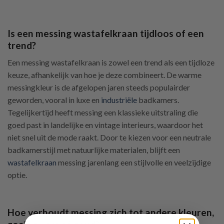
Is een messing wastafelkraan tijdloos of een
trend?
Een messing wastafelkraan is zowel een trend als een tijdloze
keuze, afhankelijk van hoe je deze combineert. De warme
messingkleur is de afgelopen jaren steeds populairder
geworden, vooral in luxe en
industriële
badkamers.
Tegelijkertijd heeft messing een klassieke uitstraling die
goed past in landelijke en vintage interieurs, waardoor het
niet snel uit de mode raakt. Door te kiezen voor een neutrale
badkamerstijl met natuurlijke materialen, blijft een
wastafelkraan
messing jarenlang een stijlvolle en veelzijdige
optie.
Hoe verhoudt messing zich tot andere kleuren,