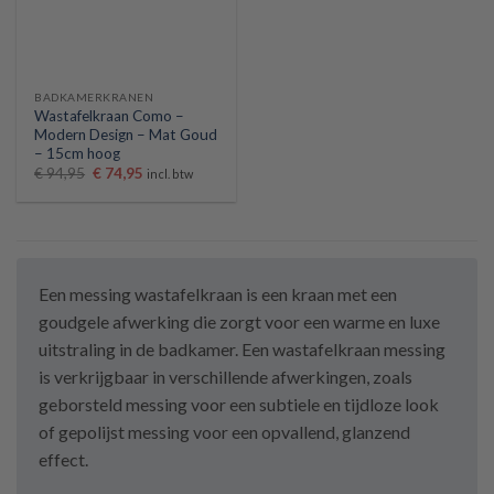
BADKAMERKRANEN
Wastafelkraan Como –
Modern Design – Mat Goud
– 15cm hoog
Oorspronkelijke
Huidige
€
94,95
€
74,95
incl. btw
prijs
prijs
was:
is:
€ 94,95.
€ 74,95.
Een messing wastafelkraan is een kraan met een
goudgele afwerking die zorgt voor een warme en luxe
uitstraling in de badkamer. Een wastafelkraan messing
is verkrijgbaar in verschillende afwerkingen, zoals
geborsteld messing voor een subtiele en tijdloze look
of gepolijst messing voor een opvallend, glanzend
effect.