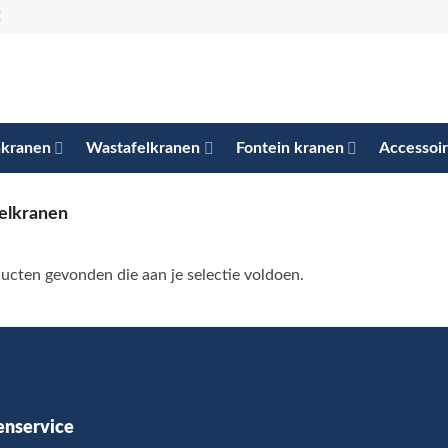
E
kranen
Wastafelkranen
Fontein kranen
Accessoi
elkranen
cten gevonden die aan je selectie voldoen.
enservice