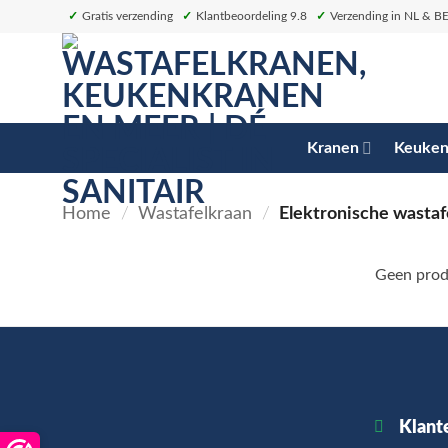
Ga
✓
Gratis verzending
✓
Klantbeoordeling 9.8
✓
Verzending in NL & B
naar
inhoud
Kranen
Keuken
Home
/
Wastafelkraan
/
Elektronische wastaf
Geen produ
Klant