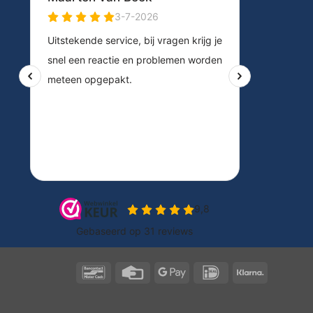
Bancontact
Credit
Google
IDeal
Klarna
Card
Pay