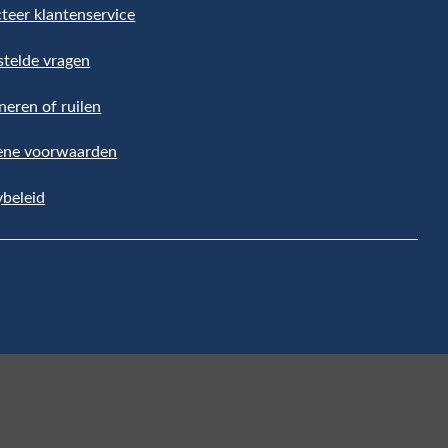
teer klantenservice
stelde vragen
neren of ruilen
ene voorwaarden
ybeleid