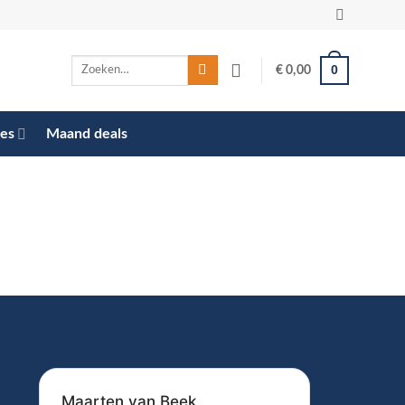
Zoeken
0
€
0,00
naar:
res
Maand deals