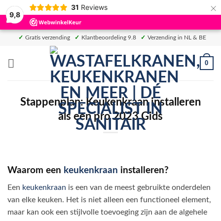
×
31
Reviews
9,8
Ga
✓
Gratis verzending
✓
Klantbeoordeling 9.8
✓
Verzending in NL & BE
naar
inhoud
0
Stappenplan: Keukenkraan installeren
als een pro 2023 Gids
Waarom een
keukenkraan
installeren?
Een
keukenkraan
is een van de meest gebruikte onderdelen
van elke keuken. Het is niet alleen een functioneel element,
maar kan ook een stijlvolle toevoeging zijn aan de algehele