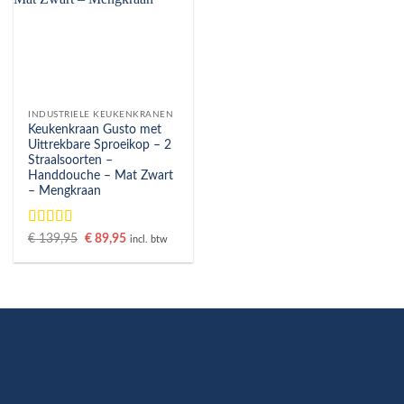
INDUSTRIELE KEUKENKRANEN
Keukenkraan Gusto met
Uittrekbare Sproeikop – 2
Straalsoorten –
Handdouche – Mat Zwart
– Mengkraan
Gewaardeerd
Oorspronkelijke
Huidige
€
139,95
€
89,95
incl. btw
prijs
prijs
5
uit 5
was:
is:
€ 139,95.
€ 89,95.