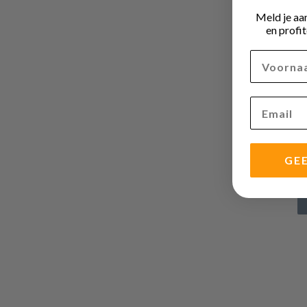
Meld je aa
en profi
Voornaa
Email
GEE