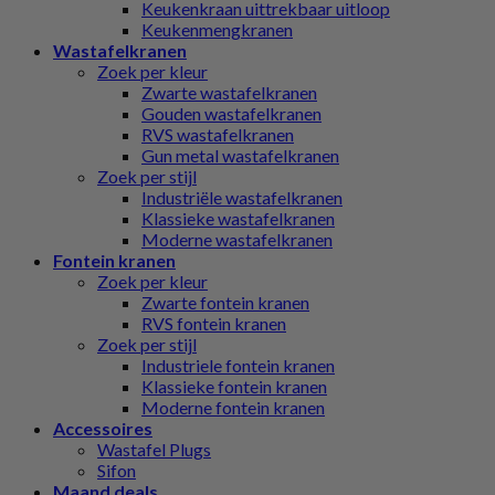
Keukenkraan uittrekbaar uitloop
Keukenmengkranen
Wastafelkranen
Zoek per kleur
Zwarte wastafelkranen
Gouden wastafelkranen
RVS wastafelkranen
Gun metal wastafelkranen
Zoek per stijl
Industriële wastafelkranen
Klassieke wastafelkranen
Moderne wastafelkranen
Fontein kranen
Zoek per kleur
Zwarte fontein kranen
RVS fontein kranen
Zoek per stijl
Industriele fontein kranen
Klassieke fontein kranen
Moderne fontein kranen
Accessoires
Wastafel Plugs
Sifon
Maand deals