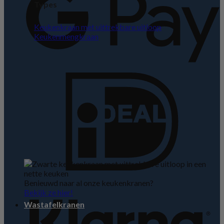
Types
Keukenkraan met uittrekbare uitloop
Keukenmengkraan
I
K
Benieuwd naar al onze keukenkranen?
Bekijk ze hier!
Wastafelkranen