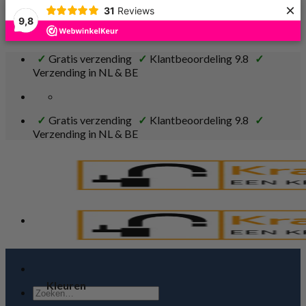
×
31
Reviews
9,8
Ga
✓
Gratis verzending
✓
Klantbeoordeling 9.8
✓
naar
Verzending in NL & BE
inhoud
✓
Gratis verzending
✓
Klantbeoordeling 9.8
✓
Verzending in NL & BE
Kranen
Kleuren
Zoeken
naar: