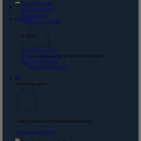
Zwarte kranen
Gouden kranen
RVS kranen
€
0,00
0
Gun metal kranen
Stijlen
Moderne kranen
Geen producten in de winkelwagen.
Industriele kranen
Klassieke kranen
Terug naar winkel
0
Winkelwagen
Geen producten in de winkelwagen.
Terug naar winkel