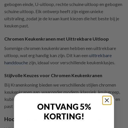
gebogen einde, U-uitloop, rechte schuine uitloop en gebogen
schuine uitloop. Elk ontwerp heeft zijn eigen unieke
uitstraling, zodat je de kraan kunt kiezen die het beste bij je
keuken past.
Chromen Keukenkranen met Uittrekbare Uitloop
Sommige chromen keukenkranen hebben een uittrekbare
uitloop, wat erg handig kan zijn. Dit kan een
uittrekbare
handdouche
zijn, ideaal voor verschillende keukenklusjes.
Stijlvolle Keuzes voor Chromen Keukenkranen
Bij Kranenkoning bieden we verschillende stijlen chromen
keukenkranen aan, waaronder modern, klassiek, kruisgreep,
kubistisch en exclusief. Elke stijl heeft zijn eigen karakter en
ONTVANG 5%
past in diverse keukenontwerpen.
KORTING!
Hoogwaardige Merken bij Kranenkoning