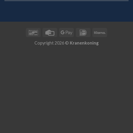
Bancontact
Credit
Google
IDeal
Klarna
Card
Pay
Copyright 2026 ©
Kranenkoning