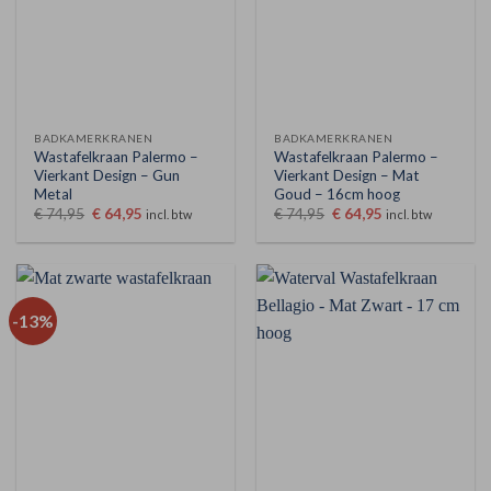
BADKAMERKRANEN
BADKAMERKRANEN
Wastafelkraan Palermo –
Wastafelkraan Palermo –
Vierkant Design – Gun
Vierkant Design – Mat
Metal
Goud – 16cm hoog
Oorspronkelijke
Huidige
Oorspronkelijke
Huidige
€
74,95
€
64,95
€
74,95
€
64,95
incl. btw
incl. btw
prijs
prijs
prijs
prijs
was:
is:
was:
is:
€ 74,95.
€ 64,95.
€ 74,95.
€ 64,95.
-13%