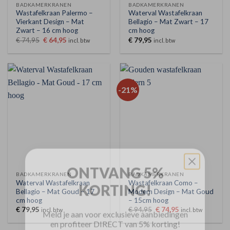
BADKAMERKRANEN
BADKAMERKRANEN
Wastafelkraan Palermo –
Waterval Wastafelkraan
Vierkant Design – Mat
Bellagio – Mat Zwart – 17
Zwart – 16 cm hoog
cm hoog
Oorspronkelijke
Huidige
€
74,95
€
64,95
€
79,95
incl. btw
incl. btw
prijs
prijs
was:
is:
€ 74,95.
€ 64,95.
-21%
ONTVANG 5%
KORTING!
BADKAMERKRANEN
BADKAMERKRANEN
Waterval Wastafelkraan
Wastafelkraan Como –
Bellagio – Mat Goud – 17
Modern Design – Mat Goud
cm hoog
– 15cm hoog
Meld je aan voor exclusieve aanbiedingen
Oorspronkelijke
Huidige
€
79,95
€
94,95
€
74,95
incl. btw
incl. btw
en profiteer DIRECT van 5% korting!
prijs
prijs
was:
is:
€ 94,95.
€ 74,95.