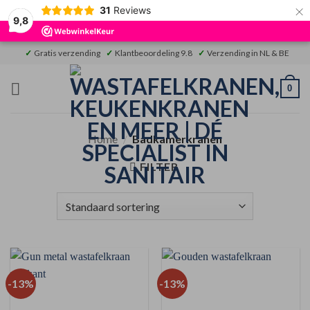
×
31
Reviews
9,8
Ga
✓
Gratis verzending
✓
Klantbeoordeling 9.8
✓
Verzending in NL & BE
naar
inhoud
0
Home
/
Badkamerkranen
FILTER
-13%
-13%